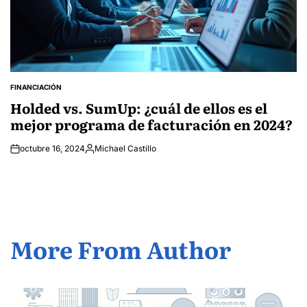
FINANCIACIÓN
POSTED
IN
Holded vs. SumUp: ¿cuál de ellos es el
mejor programa de facturación en 2024?
octubre 16, 2024
Michael Castillo
Posted
by
More From Author