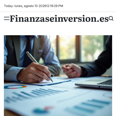
Skip
Today: lunes, agosto 10 2026
12
:
19
:
30
PM
to
Finanzaseinversion.es
content