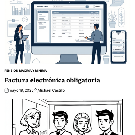
PENSIÓN MÁXIMA Y MÍNIMA
POSTED
IN
Factura electrónica obligatoria
mayo 19, 2025
Michael Castillo
Posted
by