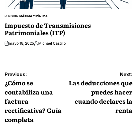
PENSIÓN MÁXIMA Y MÍNIMA
POSTED
IN
Impuesto de Transmisiones
Patrimoniales (ITP)
mayo 18, 2025
Michael Castillo
Posted
by
Navegación
Previous:
Next:
de
¿Cómo se
Las deducciones que
entradas
contabiliza una
puedes hacer
factura
cuando declares la
rectificativa? Guía
renta
completa