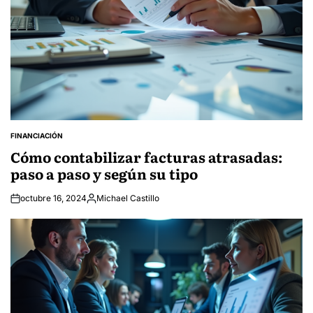
FINANCIACIÓN
POSTED
IN
Cómo contabilizar facturas atrasadas:
paso a paso y según su tipo
octubre 16, 2024
Michael Castillo
Posted
by