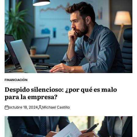
FINANCIACIÓN
POSTED
IN
Despido silencioso: ¿por qué es malo
para la empresa?
octubre 18, 2024
Michael Castillo
Posted
by