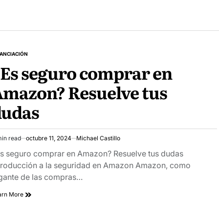
NANCIACIÓN
STED
Es seguro comprar en
mazon? Resuelve tus
dudas
min read
octubre 11, 2024
Michael Castillo
imated
ad
s seguro comprar en Amazon? Resuelve tus dudas
e
troducción a la seguridad en Amazon Amazon, como
gante de las compras…
arn More