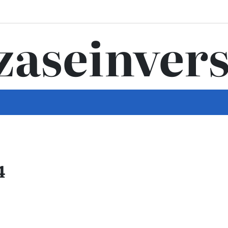
zaseinvers
4