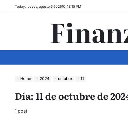
Skip
Today: jueves, agosto 6 2026
10
:
43
:
15
PM
to
Finan
content
Home
2024
octubre
11
Día:
11 de octubre de 202
1 post