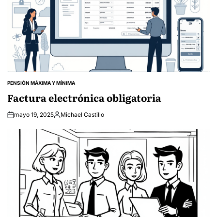
PENSIÓN MÁXIMA Y MÍNIMA
POSTED
IN
Factura electrónica obligatoria
mayo 19, 2025
Michael Castillo
Posted
by