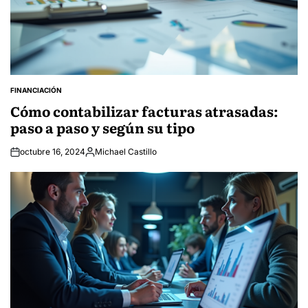
FINANCIACIÓN
POSTED
IN
Cómo contabilizar facturas atrasadas:
paso a paso y según su tipo
octubre 16, 2024
Michael Castillo
Posted
by