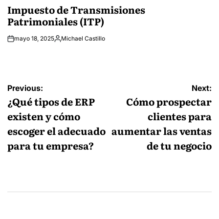
IN
Impuesto de Transmisiones
Patrimoniales (ITP)
mayo 18, 2025
Michael Castillo
Posted
by
Navegación
Previous:
Next:
de
¿Qué tipos de ERP
Cómo prospectar
entradas
existen y cómo
clientes para
escoger el adecuado
aumentar las ventas
para tu empresa?
de tu negocio