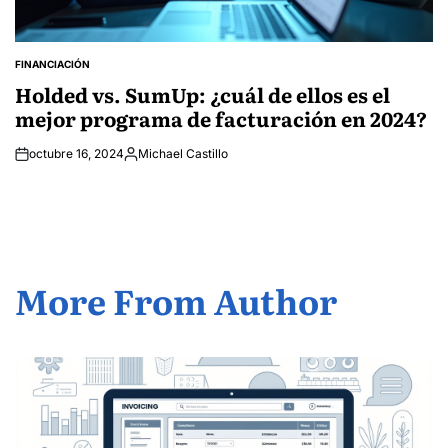
FINANCIACIÓN
POSTED
IN
Holded vs. SumUp: ¿cuál de ellos es el
mejor programa de facturación en 2024?
octubre 16, 2024
Michael Castillo
Posted
by
More From Author