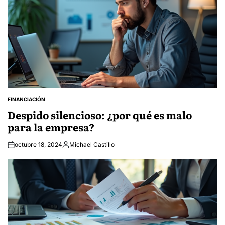
FINANCIACIÓN
POSTED
IN
Despido silencioso: ¿por qué es malo
para la empresa?
octubre 18, 2024
Michael Castillo
Posted
by