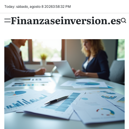
Skip
Today: sábado, agosto 8 2026
3
:
58
:
33
PM
to
Finanzaseinversion.es
content