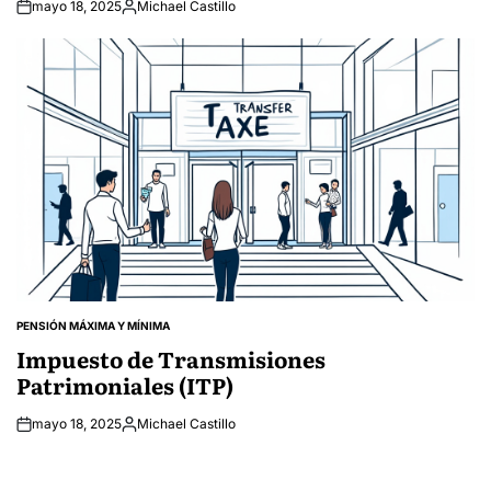
mayo 18, 2025
Michael Castillo
Posted
by
PENSIÓN MÁXIMA Y MÍNIMA
POSTED
IN
Impuesto de Transmisiones
Patrimoniales (ITP)
mayo 18, 2025
Michael Castillo
Posted
by