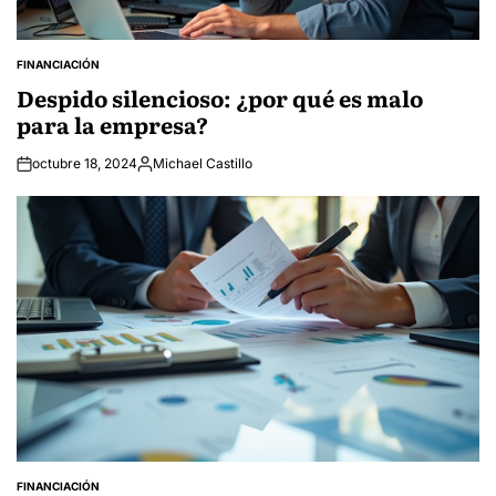
FINANCIACIÓN
POSTED
IN
Despido silencioso: ¿por qué es malo
para la empresa?
octubre 18, 2024
Michael Castillo
Posted
by
FINANCIACIÓN
POSTED