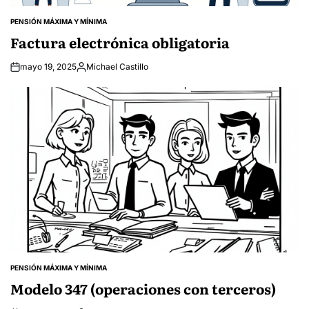
PENSIÓN MÁXIMA Y MÍNIMA
POSTED
IN
Factura electrónica obligatoria
mayo 19, 2025
Michael Castillo
Posted
by
PENSIÓN MÁXIMA Y MÍNIMA
POSTED
IN
Modelo 347 (operaciones con terceros)