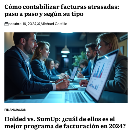
IN
Cómo contabilizar facturas atrasadas:
paso a paso y según su tipo
octubre 16, 2024
Michael Castillo
Posted
by
FINANCIACIÓN
POSTED
IN
Holded vs. SumUp: ¿cuál de ellos es el
mejor programa de facturación en 2024?