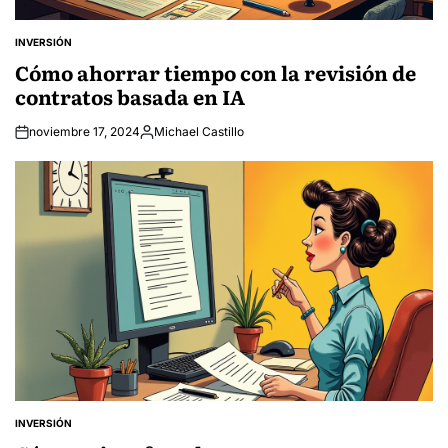
INVERSIÓN
POSTED
IN
Cómo ahorrar tiempo con la revisión de
contratos basada en IA
noviembre 17, 2024
Michael Castillo
Posted
by
INVERSIÓN
POSTED
IN