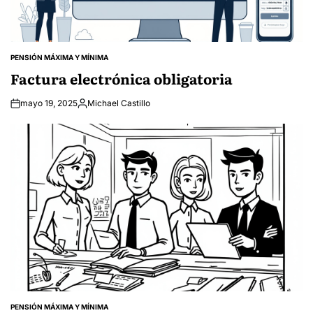
PENSIÓN MÁXIMA Y MÍNIMA
POSTED
IN
Factura electrónica obligatoria
mayo 19, 2025
Michael Castillo
Posted
by
PENSIÓN MÁXIMA Y MÍNIMA
POSTED