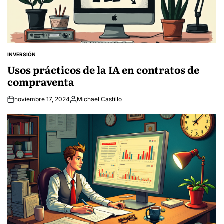
INVERSIÓN
POSTED
IN
Usos prácticos de la IA en contratos de
compraventa
noviembre 17, 2024
Michael Castillo
Posted
by