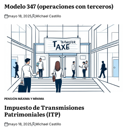
IN
Modelo 347 (operaciones con terceros)
mayo 18, 2025
Michael Castillo
Posted
by
PENSIÓN MÁXIMA Y MÍNIMA
POSTED
IN
Impuesto de Transmisiones
Patrimoniales (ITP)
mayo 18, 2025
Michael Castillo
Posted