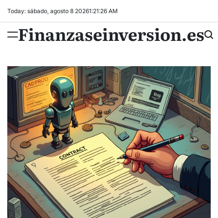
Skip
Today: sábado, agosto 8 2026
1
:
21
:
27
AM
to
Finanzaseinversion.es
content