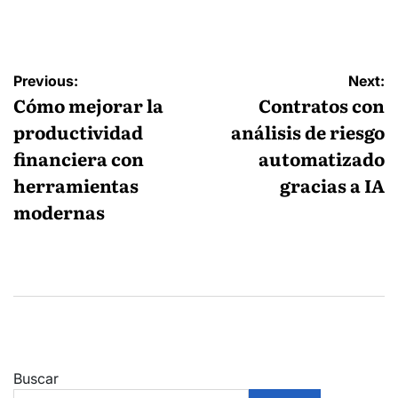
by
Navegación
Previous:
Next:
de
Cómo mejorar la
Contratos con
entradas
productividad
análisis de riesgo
financiera con
automatizado
herramientas
gracias a IA
modernas
Buscar