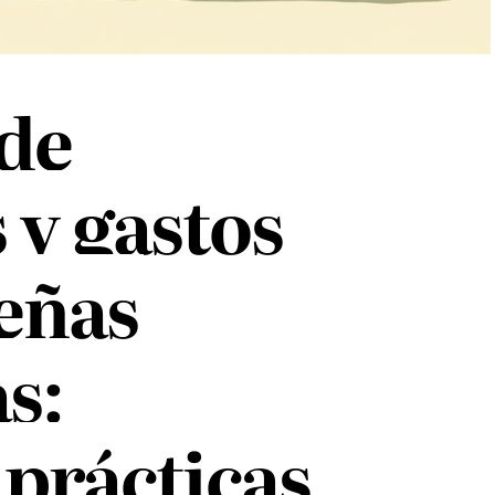
 de
 y gastos
eñas
s:
prácticas