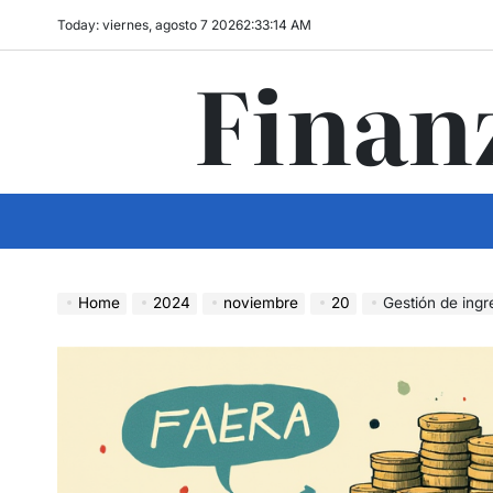
Skip
Today: viernes, agosto 7 2026
2
:
33
:
15
AM
to
Finan
content
Home
2024
noviembre
20
Gestión de ing