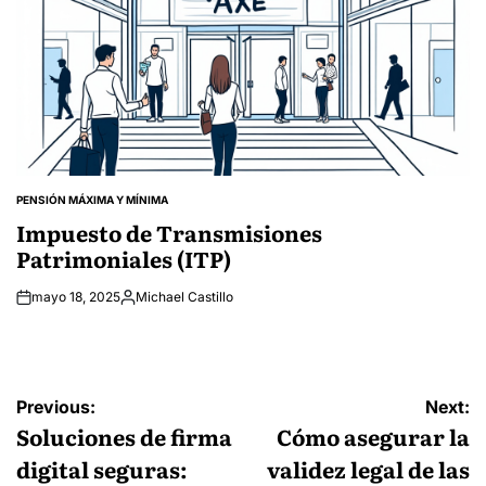
PENSIÓN MÁXIMA Y MÍNIMA
POSTED
IN
Impuesto de Transmisiones
Patrimoniales (ITP)
mayo 18, 2025
Michael Castillo
Posted
by
Navegación
Previous:
Next:
de
Soluciones de firma
Cómo asegurar la
entradas
digital seguras:
validez legal de las