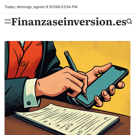
Skip
Today: domingo, agosto 9 2026
4
:
03
:
55
PM
to
Finanzaseinversion.es
content