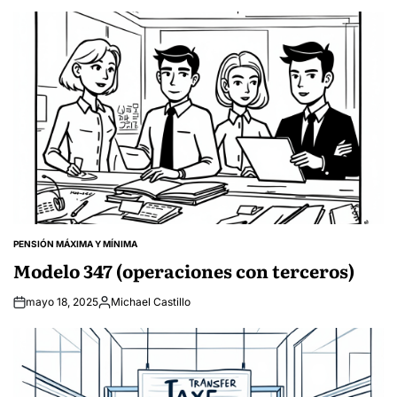
by
PENSIÓN MÁXIMA Y MÍNIMA
POSTED
IN
Modelo 347 (operaciones con terceros)
mayo 18, 2025
Michael Castillo
Posted
by