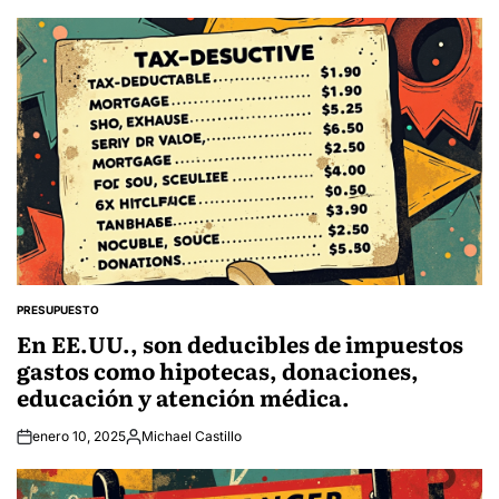
by
PRESUPUESTO
POSTED
IN
En EE.UU., son deducibles de impuestos
gastos como hipotecas, donaciones,
educación y atención médica.
enero 10, 2025
Michael Castillo
Posted
by